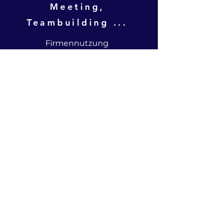
Meeting,
Teambuilding ...
Firmennutzung
meetingraumdresden.de
KONTAKT
Bürgerzentrum
Waldschänke Hellerau e.V.
Am Grünen Zipfel 2, 01109