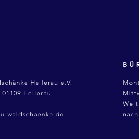
BÜ
schänke Hellerau e.V.
Mont
 01109 Hellerau
Mitt
1
Weit
au-waldschaenke.de
nach