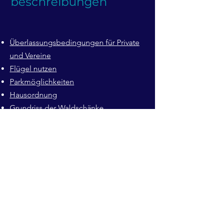
beschreibungen
Überlassungsbedingungen für Private
und Vereine
Flügel nutzen
Pa
rkmöglichkeiten
Hausordnung
Grundriss der Waldschänke
Nutzung und Selbstverständnis
Überlassungsbedingungen
für Firmen
und Organisationen auf Meetingraum-
Website