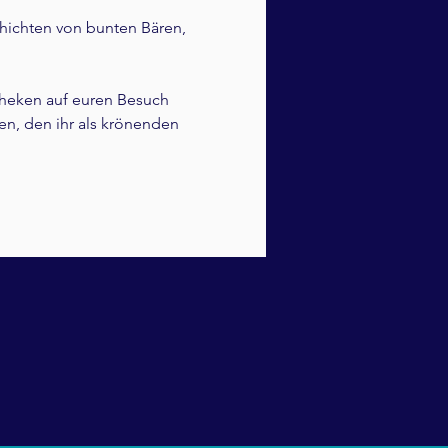
chichten von bunten Bären, 
theken auf euren Besuch 
n, den ihr als krönenden 