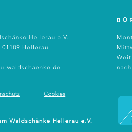
BÜ
schänke Hellerau e.V.
Mont
 01109 Hellerau
Mitt
1
Weit
au-waldschaenke.de
nach
nschutz
Cookies
um Waldschänke Hellerau e.V.