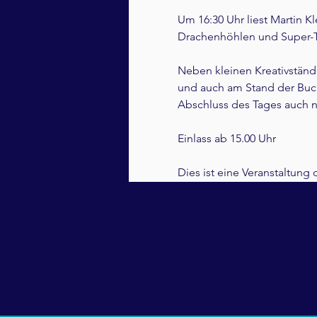
Um 16:30 Uhr liest Martin K
Drachenhöhlen und Super-
Neben kleinen Kreativständ
und auch am Stand der Buch
Abschluss des Tages auch n
Einlass ab 15.00 Uhr 
Dies ist eine Veranstaltung