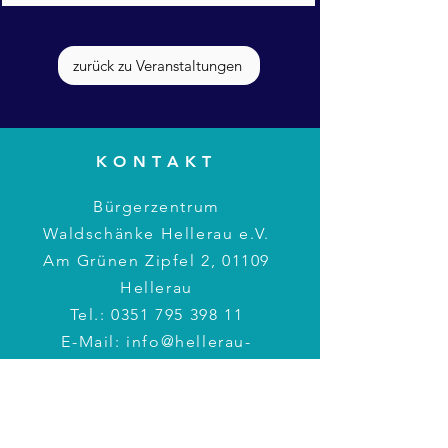
zurück zu Veranstaltungen
KONTAKT
Bürgerzentrum
Waldschänke Hellerau e.V.
Am Grünen Zipfel 2, 01109
Hellerau
Tel.:
0351 795 398 11
E-Mail:
info@hellerau-
waldschaenke.de
BÜROZEITEN