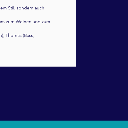
em Stil, sondern auch 
kum zum Weinen und zum 
n), Thomas (Bass, 