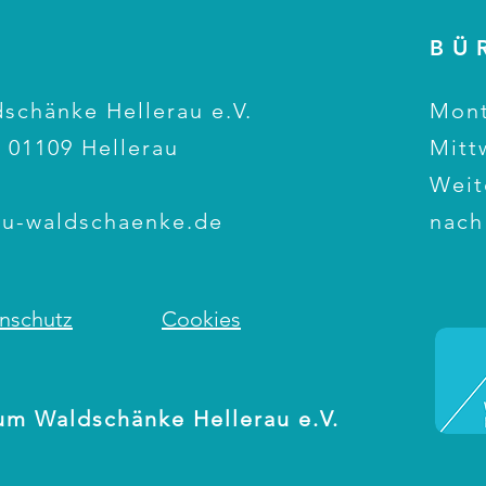
BÜ
schänke Hellerau e.V.
Mont
 01109 Hellerau
Mitt
1
Weit
au-waldschaenke.de
nach
nschutz
Cookies
um Waldschänke Hellerau e.V.