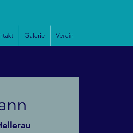
ntakt
Galerie
Verein
mann
ellerau