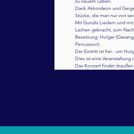
zu neuem Leben.
Dank Akkordeon und Geige e
Stücke, die man nur von se
Mit Gundis Liedern und mi
Lachen gebracht, zum Nac
Besetzung: Holger (Gesang, G
Percussion)
Der Eintritt ist frei - um Hu
Dies ist eine Veranstaltung
Das Konzert findet draußen 