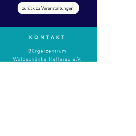
zurück zu Veranstaltungen
KONTAKT
Bürgerzentrum
Waldschänke Hellerau e.V.
Am Grünen Zipfel 2, 01109
Hellerau
Tel.:
0351 795 398 11
E-Mail:
info@hellerau-
waldschaenke.de
BÜROZEITEN
Montag: 17 – 19 Uhr