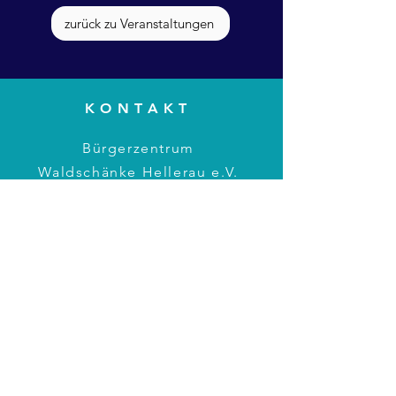
zurück zu Veranstaltungen
KONTAKT
Bürgerzentrum
Waldschänke Hellerau e.V.
Am Grünen Zipfel 2, 01109
Hellerau
Tel.:
0351 795 398 11
E-Mail:
info@hellerau-
waldschaenke.de
BÜROZEITEN
Montag: 17 – 19 Uhr