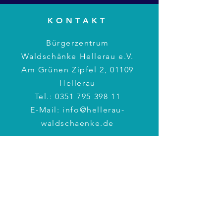
KONTAKT
Bürgerzentrum
Waldschänke Hellerau e.V.
Am Grünen Zipfel 2, 01109
Hellerau
Tel.:
0351 795 398 11
E-Mail:
info@hellerau-
waldschaenke.de
BÜROZEITEN
Montag: 17 – 19 Uhr
Mittwoch: 10 – 12 Uhr
Weitere Zeiten
nach Vereinbarung