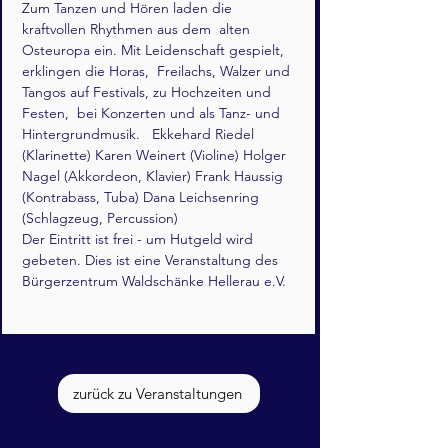
Zum Tanzen und Hören laden die 
kraftvollen Rhythmen aus dem  alten 
Osteuropa ein. Mit Leidenschaft gespielt, 
erklingen die Horas,  Freilachs, Walzer und 
Tangos auf Festivals, zu Hochzeiten und 
Festen,  bei Konzerten und als Tanz- und 
Hintergrundmusik.   Ekkehard Riedel 
(Klarinette) Karen Weinert (Violine) Holger 
Nagel (Akkordeon, Klavier) Frank Haussig 
(Kontrabass, Tuba) Dana Leichsenring 
(Schlagzeug, Percussion)
Der Eintritt ist frei - um Hutgeld wird 
gebeten. Dies ist eine Veranstaltung des 
Bürgerzentrum Waldschänke Hellerau e.V.
zurück zu Veranstaltungen