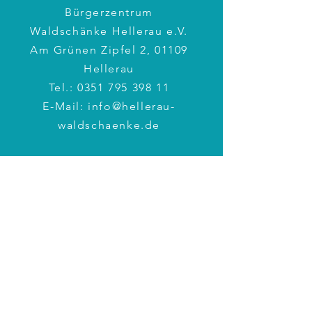
Bürgerzentrum
Waldschänke Hellerau e.V.
Am Grünen Zipfel 2, 01109
Hellerau
Tel.:
0351 795 398 11
E-Mail:
info@hellerau-
waldschaenke.de
BÜROZEITEN
Montag: 17 – 19 Uhr
Mittwoch: 10 – 12 Uhr
Weitere Zeiten
nach Vereinbarung