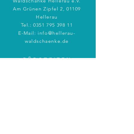
Waldschänke Hellerau e.V.
Am Grünen Zipfel 2, 01109
Hellerau
Tel.:
0351 795 398 11
E-Mail:
info@hellerau-
waldschaenke.de
BÜROZEITEN
Montag: 17 – 19 Uhr
Mittwoch: 10 – 12 Uhr
Weitere Zeiten
nach Vereinbarung