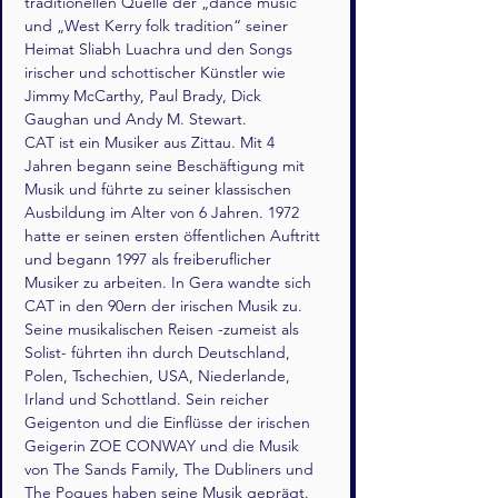
traditionellen Quelle der „dance music“ 
und „West Kerry folk tradition“ seiner 
Heimat Sliabh Luachra und den Songs 
irischer und schottischer Künstler wie 
Jimmy McCarthy, Paul Brady, Dick 
Gaughan und Andy M. Stewart.  
CAT ist ein Musiker aus Zittau. Mit 4 
Jahren begann seine Beschäftigung mit 
Musik und führte zu seiner klassischen 
Ausbildung im Alter von 6 Jahren. 1972 
hatte er seinen ersten öffentlichen Auftritt 
und begann 1997 als freiberuflicher 
Musiker zu arbeiten. In Gera wandte sich 
CAT in den 90ern der irischen Musik zu. 
Seine musikalischen Reisen -zumeist als 
Solist- führten ihn durch Deutschland, 
Polen, Tschechien, USA, Niederlande, 
Irland und Schottland. Sein reicher 
Geigenton und die Einflüsse der irischen 
Geigerin ZOE CONWAY und die Musik 
von The Sands Family, The Dubliners und 
The Pogues haben seine Musik geprägt.  