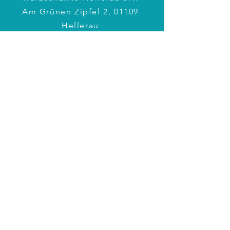
Am Grünen Zipfel 2, 01109
Hellerau
Tel.:
0351 795 398 11
E-Mail:
info@hellerau-
waldschaenke.de
BÜROZEITEN
Montag: 17 – 19 Uhr
Mittwoch: 10 – 12 Uhr
Weitere Zeiten
nach Vereinbarung