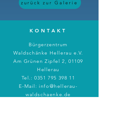
zurück zur Galerie
KONTAKT
Bürgerzentrum
Waldschänke Hellerau e.V.
Am Grünen Zipfel 2, 01109
Hellerau
Tel.:
0351 795 398 11
E-Mail:
info@hellerau-
waldschaenke.de
BÜROZEITEN
Montag: 17 – 19 Uhr
Mittwoch: 10 – 12 Uhr